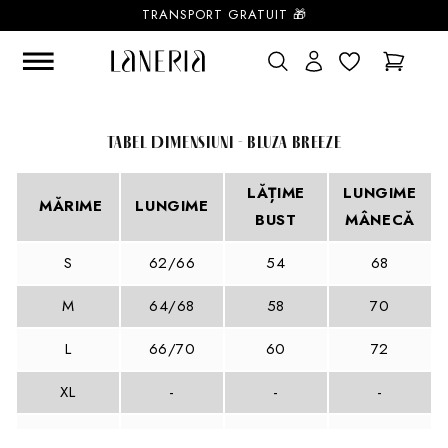
Sari la
TRANSPORT GRATUIT 🎁
conținut
Cos
Tabel Dimensiuni - Bluza Breeze
LĂȚIME
LUNGIME
MĂRIME
LUNGIME
BUST
MÂNECĂ
S
62/66
54
68
M
64/68
58
70
L
66/70
60
72
XL
-
-
-