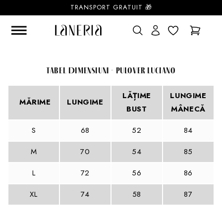
Sari la
TRANSPORT GRATUIT 🎁
conținut
Cos
Tabel Dimensiuni - Pulover Luciano
LĂȚIME
LUNGIME
MĂRIME
LUNGIME
BUST
MÂNECĂ
S
68
52
84
M
70
54
85
L
72
56
86
XL
74
58
87