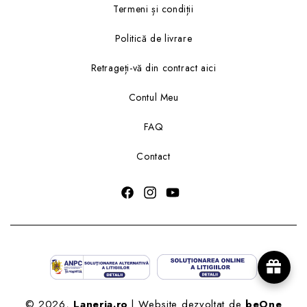
Termeni și condiții
Politică de livrare
Retrageți-vă din contract aici
Contul Meu
FAQ
Contact
Metode
de
plata
© 2026,
Laneria.ro
| Website dezvoltat de
beOne